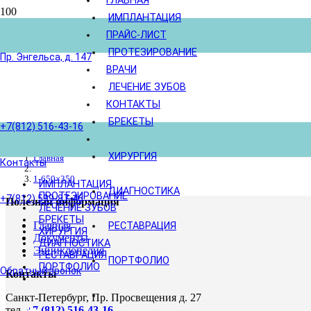
ГЛАВНАЯ
ИМПЛАНТАЦИЯ
ПРАЙС-ЛИСТ
ПРОТЕЗИРОВАНИЕ
Пр. Энгельса, д. 147
ВРАЧИ
ЛЕЧЕНИЕ ЗУБОВ
КОНТАКТЫ
БРЕКЕТЫ
+7(812) 516-43-16
ХИРУРГИЯ
Главная
Контакты
1-650×350
ИМПЛАНТАЦИЯ
ДИАГНОСТИКА
ПРОТЕЗИРОВАНИЕ
+7(812) 599-87-46
Полезная информация
ЛЕЧЕНИЕ ЗУБОВ
БРЕКЕТЫ
Главная
РЕСТАВРАЦИЯ
ХИРУРГИЯ
Документы
ДИАГНОСТИКА
Энциклопедия
РЕСТАВРАЦИЯ
ПОРТФОЛИО
ПОРТФОЛИО
Обратный звонок
Контакты
Санкт-Петербург, Пр. Просвещения д. 27
тел.
+7 (812) 516-43-16