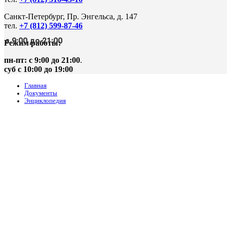
Санкт-Петербург, Пр. Энгельса, д. 147
тел.
+7 (812) 599-87-46
с 9:00 до 21:00
Режим работы:
пн-пт: с 9:00 до 21:00
.
суб с 10:00 до 19:00
Главная
Документы
Энциклопедия