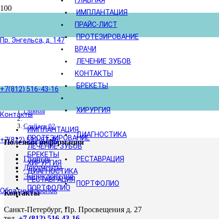
ГЛАВНАЯ
ИМПЛАНТАЦИЯ
ПРАЙС-ЛИСТ
ПРОТЕЗИРОВАНИЕ
Пр. Энгельса, д. 147
ВРАЧИ
ЛЕЧЕНИЕ ЗУБОВ
КОНТАКТЫ
БРЕКЕТЫ
+7(812) 516-43-16
ХИРУРГИЯ
Главная
Контакты
Слайдер 02
ИМПЛАНТАЦИЯ
ДИАГНОСТИКА
ПРОТЕЗИРОВАНИЕ
+7(812) 599-87-46
Полезная информация
ЛЕЧЕНИЕ ЗУБОВ
БРЕКЕТЫ
Главная
РЕСТАВРАЦИЯ
ХИРУРГИЯ
Документы
ДИАГНОСТИКА
Энциклопедия
РЕСТАВРАЦИЯ
ПОРТФОЛИО
ПОРТФОЛИО
Обратный звонок
Контакты
Санкт-Петербург, Пр. Просвещения д. 27
тел.
+7 (812) 516-43-16