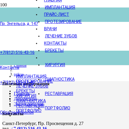
ГЛАВНАЯ
ИМПЛАНТАЦИЯ
ПРАЙС-ЛИСТ
ПРОТЕЗИРОВАНИЕ
Пр. Энгельса, д. 147
ВРАЧИ
ЛЕЧЕНИЕ ЗУБОВ
КОНТАКТЫ
БРЕКЕТЫ
+7(812) 516-43-16
ХИРУРГИЯ
Главная
Контакты
prikus
ИМПЛАНТАЦИЯ
ДИАГНОСТИКА
ПРОТЕЗИРОВАНИЕ
+7(812) 599-87-46
Полезная информация
ЛЕЧЕНИЕ ЗУБОВ
БРЕКЕТЫ
Главная
РЕСТАВРАЦИЯ
ХИРУРГИЯ
Документы
ДИАГНОСТИКА
Энциклопедия
РЕСТАВРАЦИЯ
ПОРТФОЛИО
ПОРТФОЛИО
Обратный звонок
Контакты
Санкт-Петербург, Пр. Просвещения д. 27
тел.
+7 (812) 516-43-16